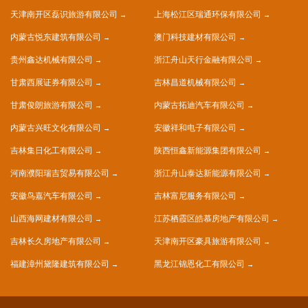
天津南开区磊识旅游有限公司
上海松江区瑞通环保有限公司
内蒙古悦东建筑有限公司
澳门科技建材有限公司
贵州鑫达机械有限公司
浙江舟山天行金融有限公司
甘肃西展证券有限公司
吉林昌道机械有限公司
甘肃俊朗旅游有限公司
内蒙古拓迪汽车有限公司
内蒙古兴旺文化有限公司
安徽祥和电子有限公司
吉林集日化工有限公司
陕西恒鑫新能源集团有限公司
河南濮阳瑞吉贸易有限公司
浙江舟山泰达新能源有限公司
安徽鸟嘉汽车有限公司
吉林富尼服务有限公司
山西海网建材有限公司
江苏栖霞区皓慕房地产有限公司
吉林长久房地产有限公司
天津南开区豪具旅游有限公司
福建漳州黛隆建筑有限公司
黑龙江锦恩化工有限公司